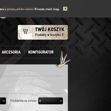
REJESTRACJA
ZALOGUJ SIĘ
dnie z
polityką plików cookies
. W każdej chwili mogą
TWÓJ KOSZYK
Produkty w koszyku:
0
AKCESORIA
KONFIGURATOR
Produktów na stronie:
6