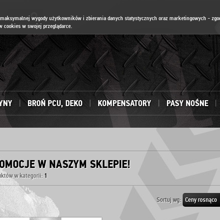
ia maksymalnej wygody użytkowników i zbierania danych statystycznych oraz marketingowych - zgo
 cookies w swojej przeglądarce.
YNY
BROŃ PCU, DEKO
KOMPENSATORY
PASY NOŚNE
OMOCJE W NASZYM SKLEPIE!
któw w kategorii:
1
Sortuj wg:
Ceny rosnąco