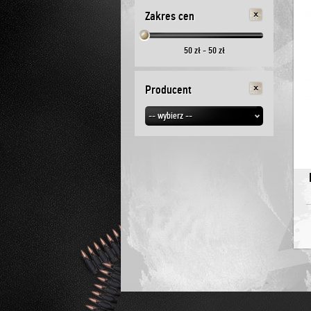
Zakres cen
50
zł -
50
zł
Producent
-- wybierz --