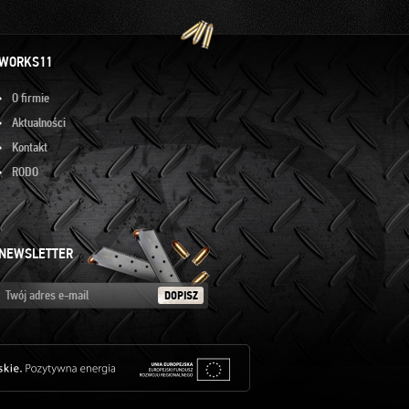
WORKS11
O firmie
Aktualności
Kontakt
RODO
NEWSLETTER