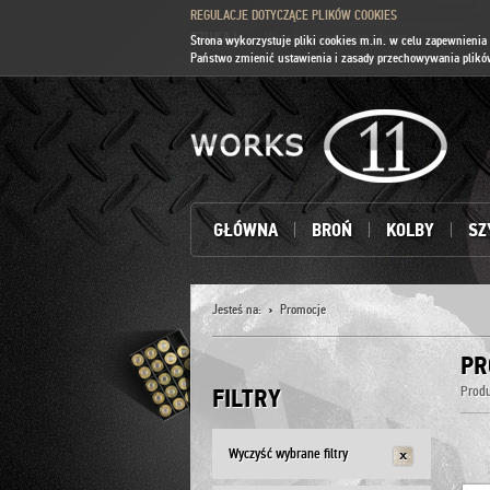
REGULACJE DOTYCZĄCE PLIKÓW COOKIES
SZUKAJ:
Strona wykorzystuje pliki cookies m.in. w celu zapewnien
Państwo zmienić ustawienia i zasady przechowywania plików
GŁÓWNA
BROŃ
KOLBY
SZ
Jesteś na:
Promocje
PR
FILTRY
Produ
Wyczyść wybrane filtry