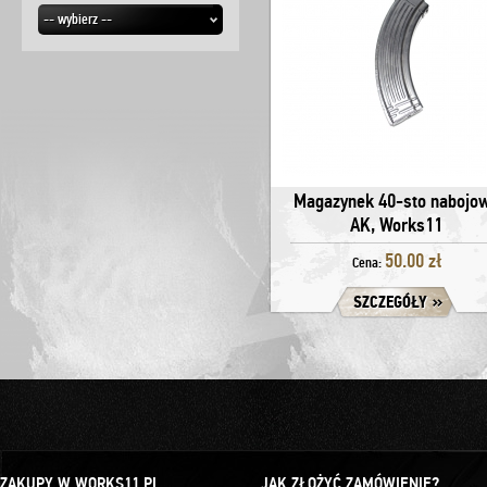
-- wybierz --
Magazynek 40-sto nabojo
AK, Works11
50.00 zł
Cena:
SZCZEGÓŁY
ZAKUPY W WORKS11.PL
JAK ZŁOŻYĆ ZAMÓWIENIE?