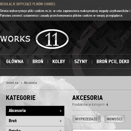
REGULACJE DOTYCZĄCE PLIKÓW COOKIES
SZUKAJ:
Strona wykorzystuje pliki cookies m.in. w celu zapewnienia maksymalnej wygody użytkowników i 
Państwo zmienić ustawienia i zasady przechowywania plików cookies w swojej przeglądarce.
GŁÓWNA
BROŃ
KOLBY
SZYNY
BROŃ PCU, DEKO
Jesteś na:
Akcesoria
KATEGORIE
AKCESORIA
Produktów w kategorii:
4
Akcesoria
Broń