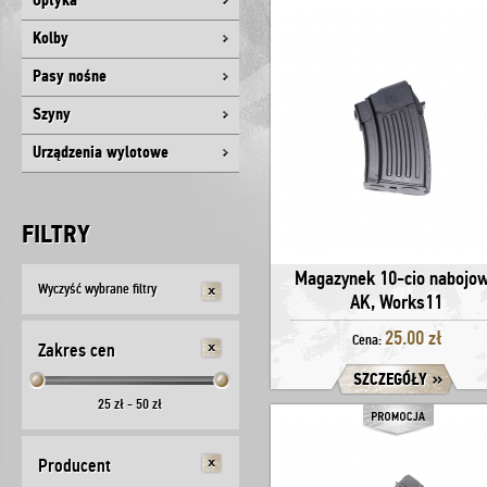
Optyka
Kolby
Pasy nośne
Szyny
Urządzenia wylotowe
FILTRY
Magazynek 10-cio nabojo
Wyczyść wybrane filtry
AK, Works11
25.00 zł
Cena:
Zakres cen
SZCZEGÓŁY
25
zł -
50
zł
Producent